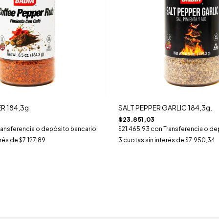
R 184,3g.
SALT PEPPER GARLIC 184,3g.
$23.851,03
ransferencia o depósito bancario
$21.465,93
con
Transferencia o de
erés de
$7.127,89
3
cuotas sin interés de
$7.950,34