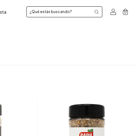
sta
0