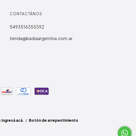
CONTACTÁNOS
5493516355392
tienda@badiaargentina.com.ar
s
ingresá acá.
/
Botón de arrepentimiento