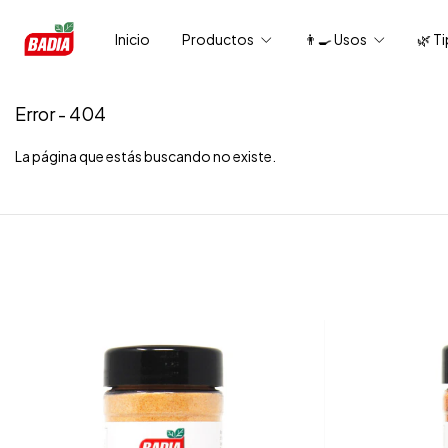
Inicio
Productos
👨‍🍳 Usos
🌿 T
Error - 404
La página que estás buscando no existe.