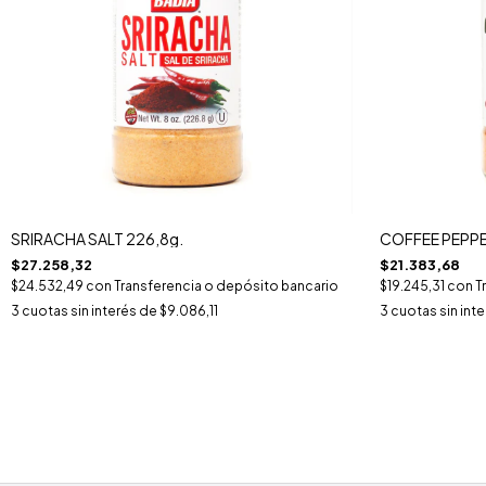
SRIRACHA SALT 226,8g.
COFFEE PEPPE
$27.258,32
$21.383,68
$24.532,49
con
Transferencia o depósito bancario
$19.245,31
con
T
3
cuotas sin interés de
$9.086,11
3
cuotas sin int