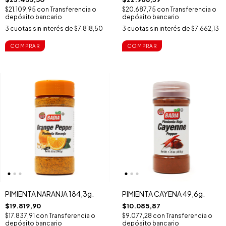
$21.109,95
con
Transferencia o
$20.687,75
con
Transferencia o
depósito bancario
depósito bancario
3
cuotas sin interés de
$7.818,50
3
cuotas sin interés de
$7.662,13
PIMIENTA NARANJA 184,3g.
PIMIENTA CAYENA 49,6g.
$19.819,90
$10.085,87
$17.837,91
con
Transferencia o
$9.077,28
con
Transferencia o
depósito bancario
depósito bancario