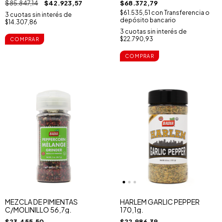
$85.847,14
$42.923,57
$68.372,79
$61.535,51
con
Transferencia o
3
cuotas sin interés de
depósito bancario
$14.307,86
3
cuotas sin interés de
$22.790,93
MEZCLA DE PIMIENTAS
HARLEM GARLIC PEPPER
C/MOLINILLO 56,7g.
170,1g.
$23.455,50
$22.986,39