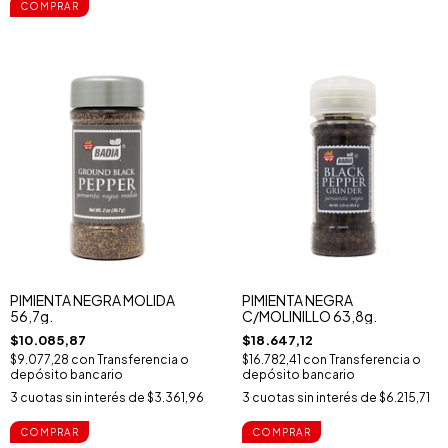
PIMIENTA NEGRA MOLIDA
PIMIENTA NEGRA
56,7g.
C/MOLINILLO 63,8g.
$10.085,87
$18.647,12
$9.077,28
con
Transferencia o
$16.782,41
con
Transferencia o
depósito bancario
depósito bancario
3
cuotas sin interés de
$3.361,96
3
cuotas sin interés de
$6.215,71