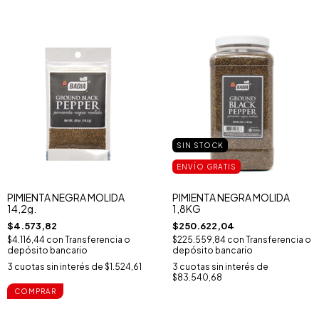
SIN STOCK
ENVÍO GRATIS
PIMIENTA NEGRA MOLIDA
PIMIENTA NEGRA MOLIDA
14,2g.
1,8KG
$4.573,82
$250.622,04
$4.116,44
con
Transferencia o
$225.559,84
con
Transferencia o
depósito bancario
depósito bancario
3
cuotas sin interés de
$1.524,61
3
cuotas sin interés de
$83.540,68