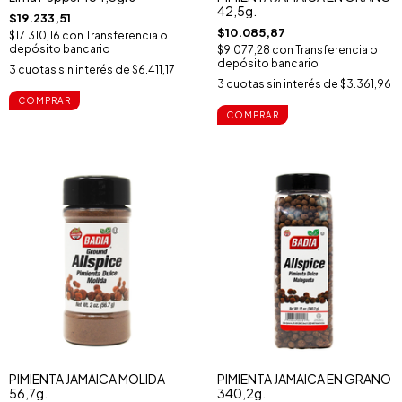
42,5g.
$19.233,51
$10.085,87
$17.310,16
con
Transferencia o
depósito bancario
$9.077,28
con
Transferencia o
depósito bancario
3
cuotas sin interés de
$6.411,17
3
cuotas sin interés de
$3.361,96
PIMIENTA JAMAICA MOLIDA
PIMIENTA JAMAICA EN GRANO
56,7g.
340,2g.