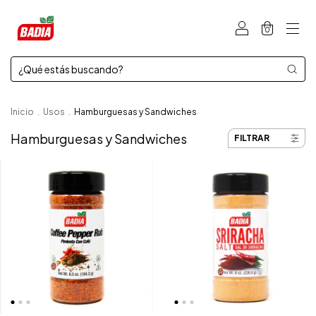
0
Inicio
.
Usos
.
Hamburguesas y Sandwiches
Hamburguesas y Sandwiches
FILTRAR