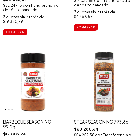
$12.032,68
con
Transferencia o
depósito bancario
$52.247,13
con
Transferencia o
depósito bancario
3
cuotas sin interés de
$4.456,55
3
cuotas sin interés de
$19.350,79
BARBECUE SEASONING
STEAK SEASONING 793,8g.
99,2g.
$60.280,64
$17.005,24
$54.252,58
con
Transferencia o