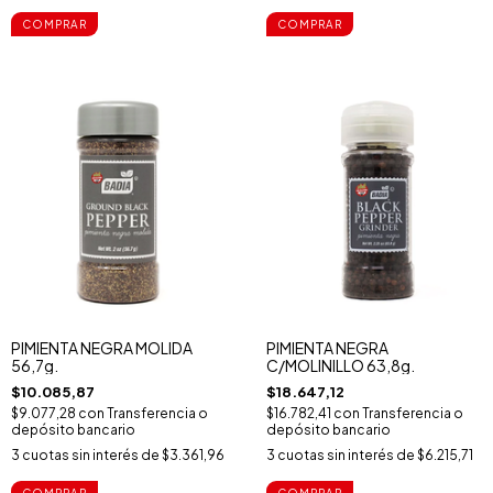
PIMIENTA NEGRA MOLIDA
PIMIENTA NEGRA
56,7g.
C/MOLINILLO 63,8g.
$10.085,87
$18.647,12
$9.077,28
con
Transferencia o
$16.782,41
con
Transferencia o
depósito bancario
depósito bancario
3
cuotas sin interés de
$3.361,96
3
cuotas sin interés de
$6.215,71