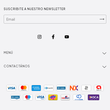
SUSCRIBITE A NUESTRO NEWSLETTER
MENÚ
CONTACTÁNOS