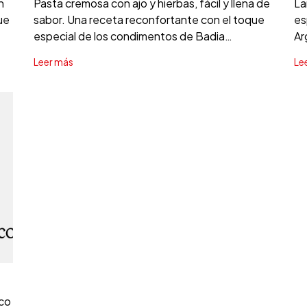
n
Pasta cremosa con ajo y hierbas, fácil y llena de
La
ue
sabor. Una receta reconfortante con el toque
es
especial de los condimentos de Badia
Ar
Argentina.
pa
Leer más
Le
oco