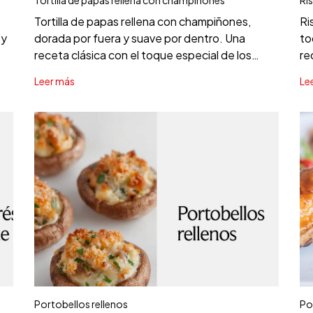
Tortilla de papas rellena con champiñones,
Ri
 y
dorada por fuera y suave por dentro. Una
to
receta clásica con el toque especial de los
re
condimentos Badia.
cu
Leer más
Le
Portobellos rellenos
Po