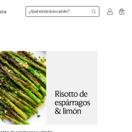
sta
0
sotto de espárragos y limón