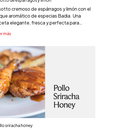
sotto cremoso de espárragos y limón con el
que aromático de especias Badia. Una
ceta elegante, fresca y perfecta para
alquier ocasión.
er más
llo sriracha honey