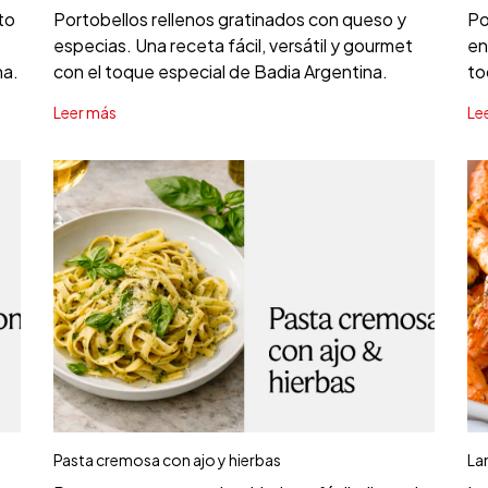
to
Portobellos rellenos gratinados con queso y
Po
especias. Una receta fácil, versátil y gourmet
en
na.
con el toque especial de Badia Argentina.
to
Leer más
Le
Pasta cremosa con ajo y hierbas
La