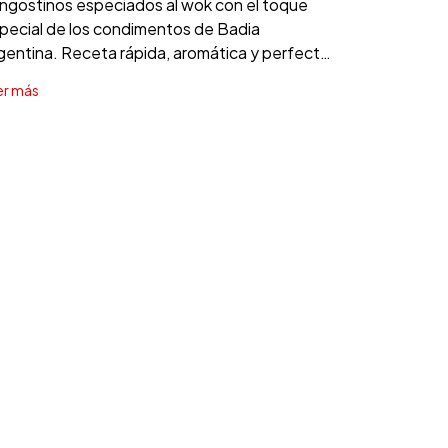
ngostinos especiados al wok con el toque
pecial de los condimentos de Badia
gentina. Receta rápida, aromática y perfecta
ra sorprender.
er más