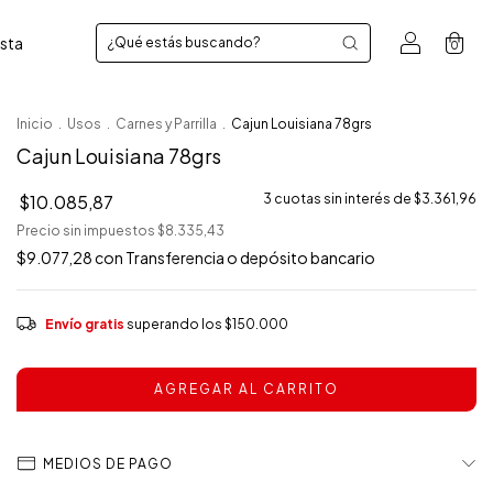
sta
0
Inicio
.
Usos
.
Carnes y Parrilla
.
Cajun Louisiana 78grs
Cajun Louisiana 78grs
$10.085,87
3
cuotas sin interés de
$3.361,96
Precio sin impuestos
$8.335,43
$9.077,28
con
Transferencia o depósito bancario
Envío gratis
superando los
$150.000
MEDIOS DE PAGO