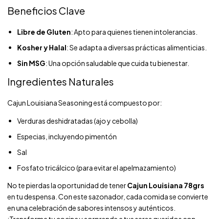
Beneficios Clave
Libre de Gluten
: Apto para quienes tienen intolerancias.
Kosher y Halal
: Se adapta a diversas prácticas alimenticias.
Sin MSG
: Una opción saludable que cuida tu bienestar.
Ingredientes Naturales
Cajun Louisiana Seasoning está compuesto por:
Verduras deshidratadas (ajo y cebolla)
Especias, incluyendo pimentón
Sal
Fosfato tricálcico (para evitar el apelmazamiento)
No te pierdas la oportunidad de tener
Cajun Louisiana 78grs
en tu despensa. Con este sazonador, cada comida se convierte
en una celebración de sabores intensos y auténticos.
¡Transforma tu cocina y sorprende a tus seres queridos con