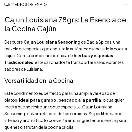
MEDIOS DE ENVÍO
Cajun Louisiana 78grs: La Esencia de
la Cocina Cajún
Descubre
Cajun Louisiana Seasoning
de Badia Spices, una
mezcla de especias que captura la auténtica esencia de la cocina
cajún. Con su combinación única de
hierbas y especias
tradicionales
, este sazonador te transportará a los vibrantes
sabores de Luisiana.
Versatilidad en la Cocina
Este condimento es perfecto para una amplia variedad de
platos.
Ideal para gumbo, pescado a la parrilla
, o cualquier
receta que necesite un toque especial, el Cajun Louisiana
Seasoning realzará el sabor de tus comidas. Su perfil de sabor
intenso y aromático lo convierte en un ingrediente esencial para
quienes disfrutan de la cocina criolla.