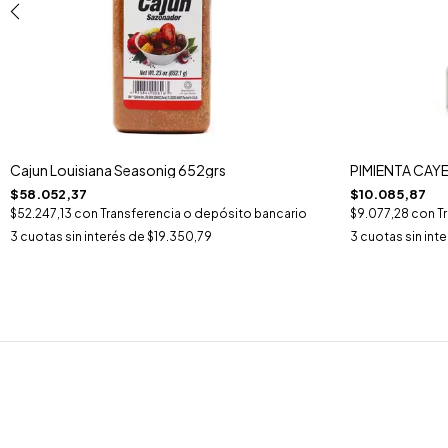
Cajun Louisiana Seasonig 652grs
PIMIENTA CAYE
$58.052,37
$10.085,87
$52.247,13
con
Transferencia o depósito bancario
$9.077,28
con
T
3
cuotas sin interés de
$19.350,79
3
cuotas sin int