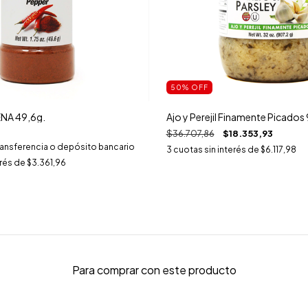
50
%
OFF
NA 49,6g.
Ajo y Perejil Finamente Picados
$36.707,86
$18.353,93
ransferencia o depósito bancario
3
cuotas sin interés de
$6.117,98
erés de
$3.361,96
Para comprar con este producto