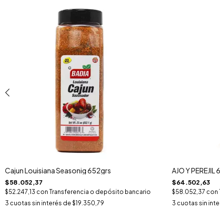
Cajun Louisiana Seasonig 652grs
AJO Y PEREJIL 
$58.052,37
$64.502,63
$52.247,13
con
Transferencia o depósito bancario
$58.052,37
con
3
cuotas sin interés de
$19.350,79
3
cuotas sin int