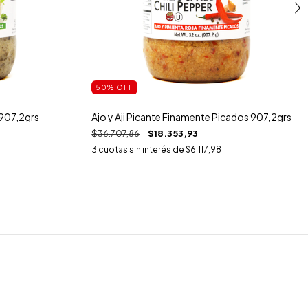
50
%
OFF
 907,2grs
Ajo y Aji Picante Finamente Picados 907,2grs
$36.707,86
$18.353,93
3
cuotas sin interés de
$6.117,98