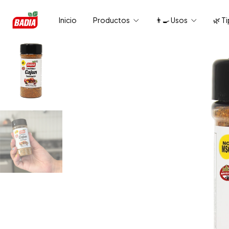
Inicio
Productos
👨‍🍳 Usos
🌿 T