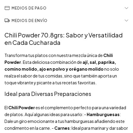
MEDIOS DE PAGO
MEDIOS DE ENVÍO
Chili Powder 70.8grs: Sabor y Versatilidad
en Cada Cucharada
Transforma tus platos con nuestra mezcla única de
Chili
Powder
. Esta deliciosa combinación de
ají, sal, paprika,
comino molido, ajo en polvo y orégano molido
no solo
realza el sabor de tus comidas, sino que también aporta un
toque vibrante y picante a tus recetas favoritas.
Ideal para Diversas Preparaciones
El
Chili Powder
es el complemento perfecto para una variedad
de platos. Aquí algunas ideas para usarlo: -
Hamburguesas
:
Dale un giro emocionante a tus hamburguesas añadiendo este
condimento en la carne. -
Carnes
: Ideal para marinar y dar sabor