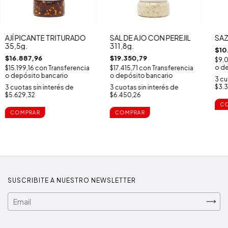
AJÍ PICANTE TRITURADO
SAL DE AJO CON PEREJIL
SAZ
35,5g.
311,8g.
$10
$16.887,96
$19.350,79
$9.
o de
$15.199,16
con
Transferencia
$17.415,71
con
Transferencia
o depósito bancario
o depósito bancario
3
cu
$3.3
3
cuotas sin interés de
3
cuotas sin interés de
$5.629,32
$6.450,26
SUSCRIBITE A NUESTRO NEWSLETTER