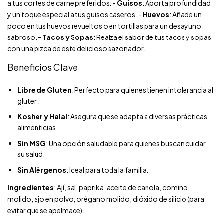
a tus cortes de carne preferidos. -
Guisos
: Aporta profundidad
y un toque especial a tus guisos caseros. -
Huevos
: Añade un
poco en tus huevos revueltos o en tortillas para un desayuno
sabroso. -
Tacos y Sopas
: Realza el sabor de tus tacos y sopas
con una pizca de este delicioso sazonador.
Beneficios Clave
Libre de Gluten
: Perfecto para quienes tienen intolerancia al
gluten.
Kosher y Halal
: Asegura que se adapta a diversas prácticas
alimenticias.
Sin MSG
: Una opción saludable para quienes buscan cuidar
su salud.
Sin Alérgenos
: Ideal para toda la familia.
Ingredientes
: Ají, sal, paprika, aceite de canola, comino
molido, ajo en polvo, orégano molido, dióxido de silicio (para
evitar que se apelmace).