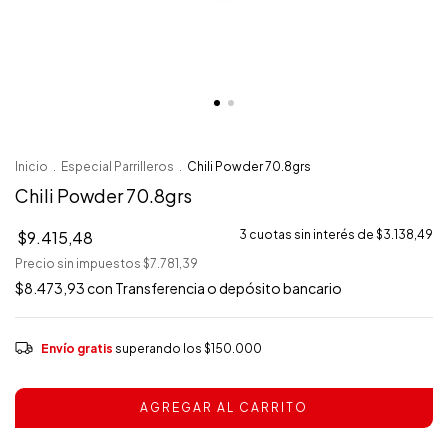
Inicio
.
Especial Parrilleros
.
Chili Powder 70.8grs
Chili Powder 70.8grs
$9.415,48
3
cuotas sin interés de
$3.138,49
Precio sin impuestos
$7.781,39
$8.473,93
con
Transferencia o depósito bancario
Envío gratis
superando los
$150.000