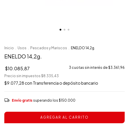
Inicio
.
Usos
.
Pescados y Mariscos
.
ENELDO 14,2g.
ENELDO 14,2g.
$10.085,87
3
cuotas sin interés de
$3.361,96
Precio sin impuestos
$8.335,43
$9.077,28
con
Transferencia o depósito bancario
Envío gratis
superando los
$150.000