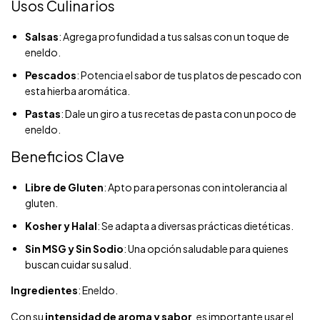
Usos Culinarios
Salsas
: Agrega profundidad a tus salsas con un toque de
eneldo.
Pescados
: Potencia el sabor de tus platos de pescado con
esta hierba aromática.
Pastas
: Dale un giro a tus recetas de pasta con un poco de
eneldo.
Beneficios Clave
Libre de Gluten
: Apto para personas con intolerancia al
gluten.
Kosher y Halal
: Se adapta a diversas prácticas dietéticas.
Sin MSG y Sin Sodio
: Una opción saludable para quienes
buscan cuidar su salud.
Ingredientes
: Eneldo.
Con su
intensidad de aroma y sabor
, es importante usar el