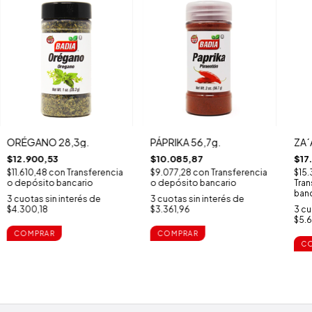
ORÉGANO 28,3g.
PÁPRIKA 56,7g.
ZA´
$12.900,53
$10.085,87
$17
$11.610,48
con
Transferencia
$9.077,28
con
Transferencia
$15.
o depósito bancario
o depósito bancario
Tran
banc
3
cuotas sin interés de
3
cuotas sin interés de
$4.300,18
$3.361,96
3
cu
$5.6