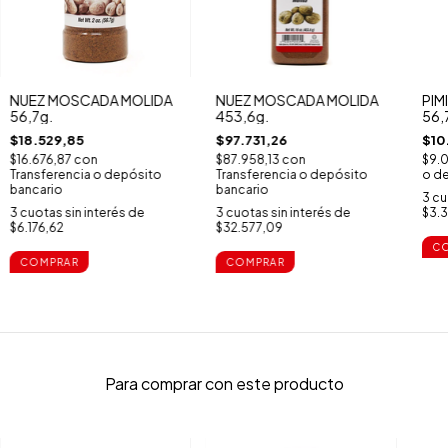
NUEZ MOSCADA MOLIDA
NUEZ MOSCADA MOLIDA
PIM
56,7g.
453,6g.
56,
$18.529,85
$97.731,26
$10
$16.676,87
con
$87.958,13
con
$9.
Transferencia o depósito
Transferencia o depósito
o de
bancario
bancario
3
cu
3
cuotas sin interés de
3
cuotas sin interés de
$3.3
$6.176,62
$32.577,09
Para comprar con este producto