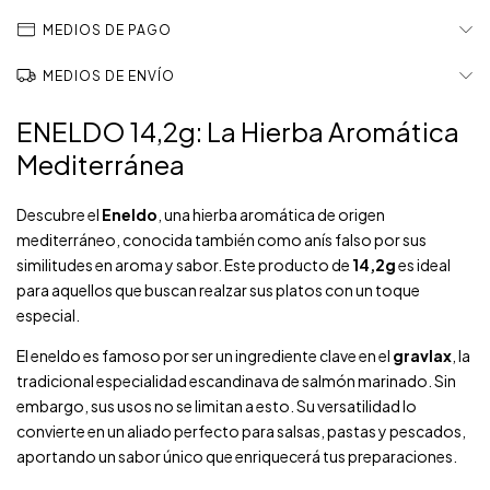
MEDIOS DE PAGO
MEDIOS DE ENVÍO
ENELDO 14,2g: La Hierba Aromática
Mediterránea
Descubre el
Eneldo
, una hierba aromática de origen
mediterráneo, conocida también como anís falso por sus
similitudes en aroma y sabor. Este producto de
14,2g
es ideal
para aquellos que buscan realzar sus platos con un toque
especial.
El eneldo es famoso por ser un ingrediente clave en el
gravlax
, la
tradicional especialidad escandinava de salmón marinado. Sin
embargo, sus usos no se limitan a esto. Su versatilidad lo
convierte en un aliado perfecto para salsas, pastas y pescados,
aportando un sabor único que enriquecerá tus preparaciones.