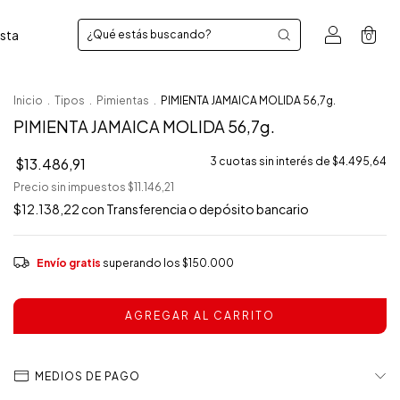
sta
0
Inicio
.
Tipos
.
Pimientas
.
PIMIENTA JAMAICA MOLIDA 56,7g.
PIMIENTA JAMAICA MOLIDA 56,7g.
$13.486,91
3
cuotas sin interés de
$4.495,64
Precio sin impuestos
$11.146,21
$12.138,22
con
Transferencia o depósito bancario
Envío gratis
superando los
$150.000
MEDIOS DE PAGO