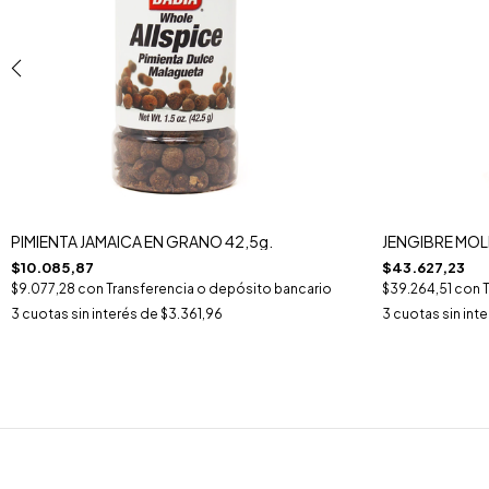
PIMIENTA JAMAICA EN GRANO 42,5g.
JENGIBRE MOL
$10.085,87
$43.627,23
$9.077,28
con
Transferencia o depósito bancario
$39.264,51
con
3
cuotas sin interés de
$3.361,96
3
cuotas sin int