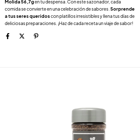
Molida 56,7g
en tu despensa. Con este sazonador, cada
comida se convierte en una celebración de sabores.
Sorprende
a tus seres queridos
con platillos irresistibles y llena tus días de
deliciosas preparaciones. ¡Haz de cada receta un viaje de sabor!