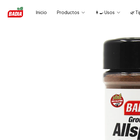
Inicio
Productos
👨‍🍳 Usos
🌿 T