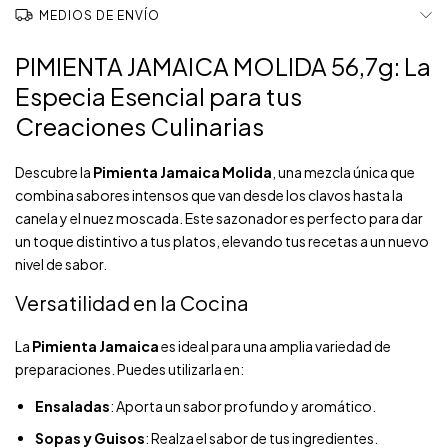
MEDIOS DE ENVÍO
PIMIENTA JAMAICA MOLIDA 56,7g: La
Especia Esencial para tus
Creaciones Culinarias
Descubre la
Pimienta Jamaica Molida
, una mezcla única que
combina sabores intensos que van desde los clavos hasta la
canela y el nuez moscada. Este sazonador es perfecto para dar
un toque distintivo a tus platos, elevando tus recetas a un nuevo
nivel de sabor.
Versatilidad en la Cocina
La
Pimienta Jamaica
es ideal para una amplia variedad de
preparaciones. Puedes utilizarla en:
Ensaladas
: Aporta un sabor profundo y aromático.
Sopas y Guisos
: Realza el sabor de tus ingredientes.