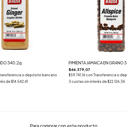
IDO 340,2g.
PIMIENTA JAMAICA EN GRANO 3
$66.379,07
Transferencia o depósito bancario
$59.741,16
con
Transferencia o dep
erés de
$14.542,41
3
cuotas sin interés de
$22.126,36
Para comprar con este producto