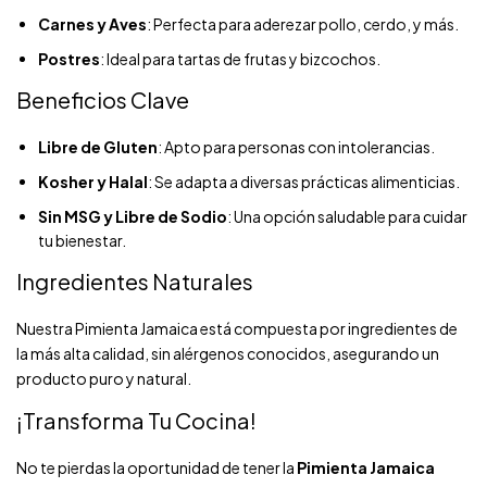
Carnes y Aves
: Perfecta para aderezar pollo, cerdo, y más.
Postres
: Ideal para tartas de frutas y bizcochos.
Beneficios Clave
Libre de Gluten
: Apto para personas con intolerancias.
Kosher y Halal
: Se adapta a diversas prácticas alimenticias.
Sin MSG y Libre de Sodio
: Una opción saludable para cuidar
tu bienestar.
Ingredientes Naturales
Nuestra Pimienta Jamaica está compuesta por ingredientes de
la más alta calidad, sin alérgenos conocidos, asegurando un
producto puro y natural.
¡Transforma Tu Cocina!
No te pierdas la oportunidad de tener la
Pimienta Jamaica