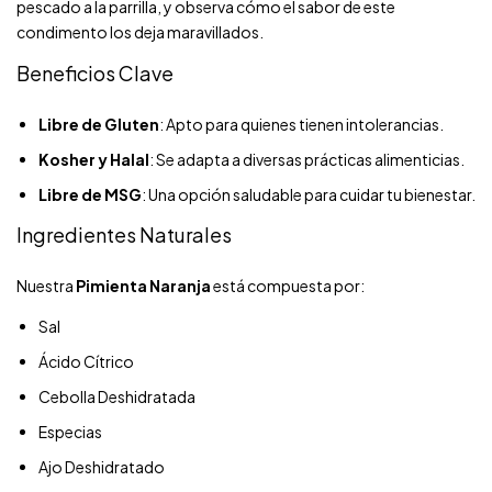
pescado a la parrilla, y observa cómo el sabor de este
condimento los deja maravillados.
Beneficios Clave
Libre de Gluten
: Apto para quienes tienen intolerancias.
Kosher y Halal
: Se adapta a diversas prácticas alimenticias.
Libre de MSG
: Una opción saludable para cuidar tu bienestar.
Ingredientes Naturales
Nuestra
Pimienta Naranja
está compuesta por:
Sal
Ácido Cítrico
Cebolla Deshidratada
Especias
Ajo Deshidratado