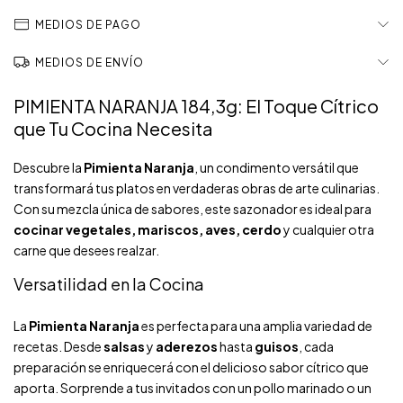
MEDIOS DE PAGO
MEDIOS DE ENVÍO
PIMIENTA NARANJA 184,3g: El Toque Cítrico
que Tu Cocina Necesita
Descubre la
Pimienta Naranja
, un condimento versátil que
transformará tus platos en verdaderas obras de arte culinarias.
Con su mezcla única de sabores, este sazonador es ideal para
cocinar vegetales, mariscos, aves, cerdo
y cualquier otra
carne que desees realzar.
Versatilidad en la Cocina
La
Pimienta Naranja
es perfecta para una amplia variedad de
recetas. Desde
salsas
y
aderezos
hasta
guisos
, cada
preparación se enriquecerá con el delicioso sabor cítrico que
aporta. Sorprende a tus invitados con un pollo marinado o un