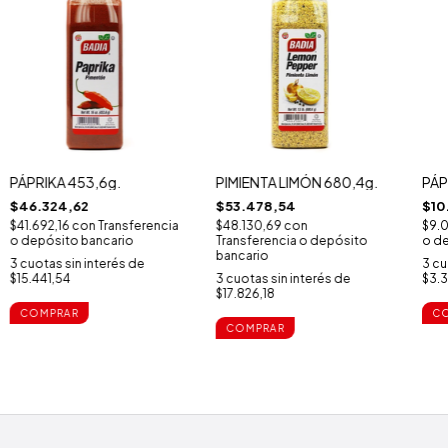
PÁPRIKA 453,6g.
PIMIENTA LIMÓN 680,4g.
PÁP
$46.324,62
$53.478,54
$10
$41.692,16
con
Transferencia
$48.130,69
con
$9.
o depósito bancario
Transferencia o depósito
o de
bancario
3
cuotas sin interés de
3
cu
$15.441,54
3
cuotas sin interés de
$3.3
$17.826,18