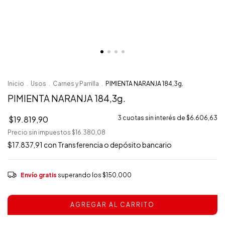
Inicio
.
Usos
.
Carnes y Parrilla
.
PIMIENTA NARANJA 184,3g.
PIMIENTA NARANJA 184,3g.
$19.819,90
3
cuotas sin interés de
$6.606,63
Precio sin impuestos
$16.380,08
$17.837,91
con
Transferencia o depósito bancario
Envío gratis
superando los
$150.000