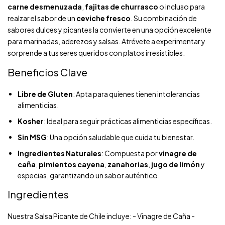
carne desmenuzada
,
fajitas de churrasco
o incluso para
realzar el sabor de un
ceviche fresco
. Su combinación de
sabores dulces y picantes la convierte en una opción excelente
para marinadas, aderezos y salsas. Atrévete a experimentar y
sorprende a tus seres queridos con platos irresistibles.
Beneficios Clave
Libre de Gluten
: Apta para quienes tienen intolerancias
alimenticias.
Kosher
: Ideal para seguir prácticas alimenticias específicas.
Sin MSG
: Una opción saludable que cuida tu bienestar.
Ingredientes Naturales
: Compuesta por
vinagre de
caña
,
pimientos cayena
,
zanahorias
,
jugo de limón
y
especias, garantizando un sabor auténtico.
Ingredientes
Nuestra Salsa Picante de Chile incluye: - Vinagre de Caña -