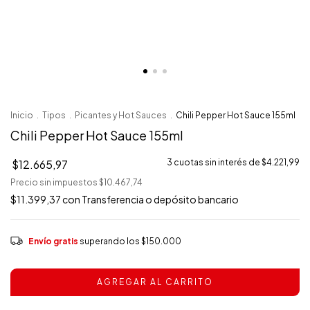
Inicio
.
Tipos
.
Picantes y Hot Sauces
.
Chili Pepper Hot Sauce 155ml
Chili Pepper Hot Sauce 155ml
$12.665,97
3
cuotas sin interés de
$4.221,99
Precio sin impuestos
$10.467,74
$11.399,37
con
Transferencia o depósito bancario
Envío gratis
superando los
$150.000