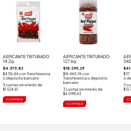
AJÍ PICANTE TRITURADO
AJÍ PICANTE TRITURADO
AJÍ
14,2g.
127,6g.
340
$4.573,82
$18.295,29
$41
$4.116,44
con
Transferencia
$16.465,76
con
$37.
o depósito bancario
Transferencia o depósito
o de
bancario
3
cuotas sin interés de
3
cu
$1.524,61
3
cuotas sin interés de
$13.
$6.098,43