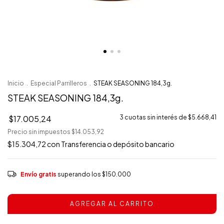
Inicio
.
Especial Parrilleros
.
STEAK SEASONING 184,3g.
STEAK SEASONING 184,3g.
$17.005,24
3
cuotas sin interés de
$5.668,41
Precio sin impuestos
$14.053,92
$15.304,72
con
Transferencia o depósito bancario
Envío gratis
superando los
$150.000