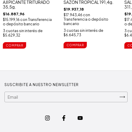
AJÍ PICANTE TRITURADO
SAZÓN TROPICAL 191,4g.
SAL
35,5g.
311
$19.937,18
$16.887,96
$19
$17.943,46
con
Transferencia o depósito
$15.199,16
con
Transferencia
$17.
bancario
o depósito bancario
o de
3
cuotas sin interés de
3
cuotas sin interés de
3
cu
$6.645,73
$5.629,32
$6.
SUSCRIBITE A NUESTRO NEWSLETTER